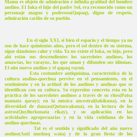
Mama
es objeto de admiración e infinita gratitud del hombre
andino. El Inka el hijo del padre Sol, era reconocido como un
personaje magno y poderoso(Qapaq), digno de respeto,
admiración cariño de su pueblo.
En el siglo XXI, si bien el espacio y el tiempo ya no
son de hace quinientos años, pero el sol dentro de su sistema,
sigue dándonos calor y vida. Ya no existe el Inka, su hijo, pero
ahí están sus descendientes los sacerdotes andinos, los
amawtas, los varayuc, los que aman y difunden sus idiomas.
El año nuevo andino y el qapaq raymi.
Esta costumbre antiquísima, característica de la
cultura andino-quechua pervive en el pensamiento, en el
sentimiento y en la actitud de los andinos y andinas que se
identifican con su cultura. Su expresión concreta esta en la
práctica de los sacerdotes andinos a través de su ritos(Patsa
mamata qaray); en la música ancestral(takikuna), en la
diversidad de danzas(Qutsuwakuna), en la lectura de los
astros(Quyllurkunata rikay), y su aplicación en las
actividades agropecuarias y en la vida cotidiana de los
andino-quechuas.
Tal es el sentido y significado del año nuevo
andino(Anti mushuq wata) y de la gran fiesta de los