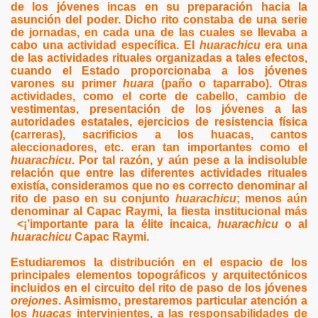
de los jóvenes incas en su preparación hacia la
asunción del poder. Dicho rito constaba de una serie
de jornadas, en cada una de las cuales se llevaba a
cabo una actividad específica. El
huarachicu
era una
de las actividades rituales organizadas a tales efectos,
cuando el Estado proporcionaba a los jóvenes
varones su primer
huara
(paño o taparrabo). Otras
actividades, como el corte de cabello, cambio de
vestimentas, presentación de los jóvenes a las
autoridades estatales, ejercicios de resistencia física
(carreras), sacrificios a los huacas, cantos
aleccionadores, etc. eran tan importantes como el
huarachicu
. Por tal razón, y aún pese a la indisoluble
relación que entre las diferentes actividades rituales
existía, consideramos que no es correcto denominar al
rito de paso en su conjunto
huarachicu
; menos aún
denominar al Capac Raymi, la fiesta institucional más
<¡’importante para la élite incaica,
huarachicu
o al
huarachicu
Capac Raymi.
Estudiaremos la distribución en el espacio de los
principales elementos topográficos y arquitectónicos
incluidos en el circuito del rito de paso de los jóvenes
orejones
. Asimismo, prestaremos particular atención a
los
huacas
intervinientes, a las responsabilidades de