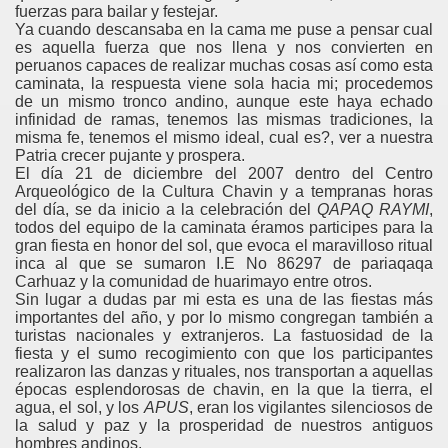
fuerzas para bailar y festejar.
Ya cuando descansaba en la cama me puse a pensar cual
es aquella fuerza que nos llena y nos convierten en
peruanos capaces de realizar muchas cosas así como esta
caminata, la respuesta viene sola hacia mi; procedemos
de un mismo tronco andino, aunque este haya echado
infinidad de ramas, tenemos las mismas tradiciones, la
misma fe, tenemos el mismo ideal, cual es?, ver a nuestra
Patria crecer pujante y prospera.
El día 21 de diciembre del 2007 dentro del Centro
Arqueológico de la Cultura Chavin y a tempranas horas
del día, se da inicio a la celebración del
QAPAQ RAYMI
,
todos del equipo de la caminata éramos participes para la
gran fiesta en honor del sol, que evoca el maravilloso ritual
inca al que se sumaron I.E No 86297 de pariaqaqa
Carhuaz y la comunidad de huarimayo entre otros.
Sin lugar a dudas par mi esta es una de las fiestas más
importantes del año, y por lo mismo congregan también a
turistas nacionales y extranjeros. La fastuosidad de la
fiesta y el sumo recogimiento con que los participantes
realizaron las danzas y rituales, nos transportan a aquellas
épocas esplendorosas de chavin, en la que la tierra, el
agua, el sol, y los
APUS
, eran los vigilantes silenciosos de
la salud y paz y la prosperidad de nuestros antiguos
hombres andinos.