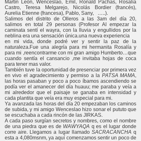
Martín León, Wenceslao, Emil, Ronald Pachas, Rosalía
Castro, Teresa Melgarejo, Nicolás Bordier (francés),
Aurelia Etienne (francesa), Pablo, Sany,
…..).
Salimos del distrito de Olleros a las 3am del día 20,
salimos en total 29 personas (Profesor Al empezar la
caminata sentí el wayra, con la lluvia y engullidos por la
neblina era una sensación única.una nueva experiencia
en mi vida, donde podré ver y sentir la paz de la
naturaleza.Fue una alegría para mi hermanita Rosalía y
para mi ,reencontrarme con mi gran amigo Humberto…que
cuando sentía el cansancio ,me invitaba hojas de coca
para tener mas valor.
También tuve la oportunidad de presenciar por primera vez
en vivo el agradecimiento y permiso a la
PATSA MAMA
,
las horas pasaban y poco a poco íbamos ascendiendo se
podía ver el amanecer del día huauu; me paraba y veía a
mi alrededor que el paisaje se ganaba en intensidad y
cada plantita que veía era muy especial para mi.
Ya avanzada las horas del día 20 empezaban los caminos
de subida, y mi amigo Wenceslao hizo sonar el pututo que
se escuchaba a cada rincón de las JIRKAS.
A cada paso surgían secretos y nombres, como el nombre
de una piedra que es de
WAWYAQA
q es el lugar donde
corre aire. Llegamos a lugar llamado
SACRACANCHA
q
esta a 4,080msnm, ya aquí comenzamos sentir un poco de