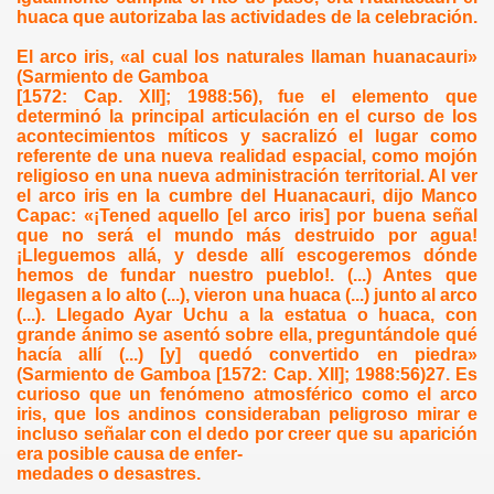
huaca que autorizaba las actividades de la celebración.
El arco iris, «al cual los naturales llaman huanacauri»
(Sarmiento de Gamboa
[1572: Cap. XII]; 1988:56), fue el elemento que
determinó la principal articulación en el curso de los
acontecimientos míticos y sacralizó el lugar como
referente de una nueva realidad espacial, como mojón
religioso en una nueva administración territorial. Al ver
el arco iris en la cumbre del Huanacauri, dijo Manco
Capac: «¡Tened aquello [el arco iris] por buena señal
que no será el mundo más destruido por agua!
¡Lleguemos allá, y desde allí escogeremos dónde
hemos de fundar nuestro pueblo!. (...) Antes que
llegasen a lo alto (...), vieron una huaca (...) junto al arco
(...). Llegado Ayar Uchu a la estatua o huaca, con
grande ánimo se asentó sobre ella, preguntándole qué
hacía allí (...) [y] quedó convertido en piedra»
(Sarmiento de Gamboa [1572: Cap. XII]; 1988:56)27. Es
curioso que un fenómeno atmosférico como el arco
iris, que los andinos consideraban peligroso mirar e
incluso señalar con el dedo por creer que su aparición
era posible causa de enfer-
medades o desastres.