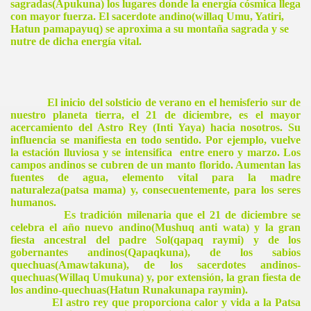
sagradas(Apukuna) los lugares donde la energía cósmica llega
con mayor fuerza. El sacerdote andino(willaq Umu, Yatiri,
Hatun pamapayuq) se aproxima a su montaña sagrada y se
nutre de dicha energía vital.
El inicio del solsticio de verano en el hemisferio sur de
nuestro planeta tierra, el 21 de diciembre, es el mayor
acercamiento del Astro Rey (Inti Yaya) hacia nosotros. Su
influencia se manifiesta en todo sentido. Por ejemplo, vuelve
la estación lluviosa y se intensifica
entre enero y marzo. Los
campos andinos se cubren de un manto florido. Aumentan las
fuentes de agua, elemento vital para la madre
naturaleza(patsa mama) y, consecuentemente, para los seres
humanos.
Es tradición milenaria que el 21 de diciembre se
celebra el año nuevo andino(Mushuq anti wata) y la gran
fiesta ancestral del padre Sol(qapaq raymi) y de los
gobernantes andinos(Qapaqkuna), de los sabios
quechuas(Amawtakuna), de los sacerdotes andinos-
quechuas(Willaq Umukuna) y, por extensión, la gran fiesta de
los andino-quechuas(Hatun Runakunapa raymin).
El astro rey que proporciona calor y vida a
la Patsa