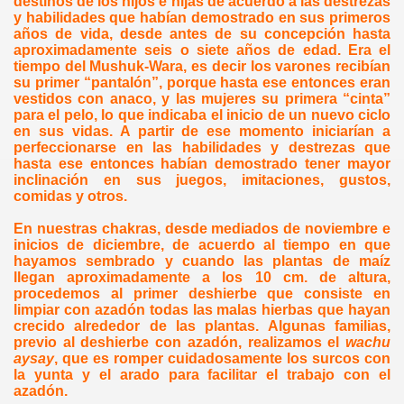
destinos de los hijos e hijas de acuerdo a las destrezas
y habilidades que habían demostrado en sus primeros
años de vida, desde antes de su concepción hasta
aproximadamente seis o siete años de edad. Era el
tiempo del Mushuk-Wara, es decir los varones recibían
su primer “pantalón”, porque hasta ese entonces eran
vestidos con anaco, y las mujeres su primera “cinta”
para el pelo, lo que indicaba el inicio de un nuevo ciclo
en sus vidas. A partir de ese momento iniciarían a
perfeccionarse en las habilidades y destrezas que
hasta ese entonces habían demostrado tener mayor
inclinación en sus juegos, imitaciones, gustos,
comidas y otros.
En nuestras chakras, desde mediados de noviembre e
inicios de diciembre, de acuerdo al tiempo en que
hayamos sembrado y cuando las plantas de maíz
llegan aproximadamente a los
10 cm
. de altura,
procedemos al primer deshierbe que consiste en
limpiar con azadón todas las malas hierbas que hayan
crecido alrededor de las plantas. Algunas familias,
previo al deshierbe con azadón, realizamos el
wachu
aysay
, que es romper cuidadosamente los surcos con
la yunta y el arado para facilitar el trabajo con el
azadón.