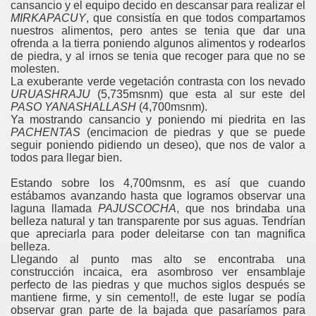
cansancio y el equipo decido en descansar para realizar el
MIRKAPACUY
, que consistía en que todos compartamos
nuestros alimentos, pero antes se tenia que dar una
ofrenda a la tierra poniendo algunos alimentos y rodearlos
de piedra, y al irnos se tenia que recoger para que no se
molesten.
La exuberante verde vegetación contrasta con los nevado
URUASHRAJU
(5,735msnm) que esta al sur este del
PASO YANASHALLASH
(4,700msnm).
Ya mostrando cansancio y poniendo mi piedrita en las
PACHENTAS
(encimacion de piedras y que se puede
seguir poniendo pidiendo un deseo), que nos de valor a
todos para llegar bien.
Estando sobre los 4,700msnm, es así que cuando
estábamos avanzando hasta que logramos observar una
laguna llamada
PAJUSCOCHA
, que nos brindaba una
belleza natural y tan transparente por sus aguas. Tendrían
que apreciarla para poder deleitarse con tan magnifica
belleza.
Llegando al punto mas alto se encontraba una
construcción incaica, era asombroso ver ensamblaje
perfecto de las piedras y que muchos siglos después se
mantiene firme, y sin cemento!!, de este lugar se podía
observar gran parte de la bajada que pasaríamos para