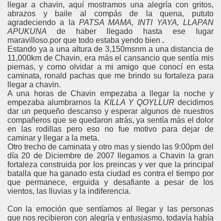
llegar a chavin, aquí mostramos una alegría con gritos,
abrazos y baile al compás de la quena, pututo
agradeciendo a la
PATSA MAMA, INTI YAYA, LLAPAN
APUKUNA
de haber llegado hasta ese lugar
maravilloso.por que todo estaba yendo bien
.
Estando ya a una altura de 3,150msnm a una distancia de
11,000km de Chavin, era más el cansancio que sentía mis
piernas, y como olvidar a mi amigo que conocí en esta
caminata, ronald pachas que me brindo su fortaleza para
llegar a chavin.
A una horas de Chavin empezaba a llegar la noche y
empezaba alumbrarnos la
KILLA Y QOYLLUR
decidimos
dar un pequeño descanso y esperar algunos de nuestros
compañeros que se quedaron atrás, ya sentía más el dolor
en las rodillas pero eso no fue motivo para dejar de
caminar y llegar a la meta.
Otro trecho de caminata y otro mas y siendo las 9:00pm del
día 20 de Diciembre de 2007 llegamos a Chavin la gran
fortaleza construida por los preincas y ver que la principal
batalla que ha ganado esta ciudad es contra el tiempo por
que permanece, erguida y desafiante a pesar de los
vientos, las lluvias y la indiferencia.
Con la emoción que sentíamos al llegar y las personas
que nos recibieron con alegría y entusiasmo, todavía había